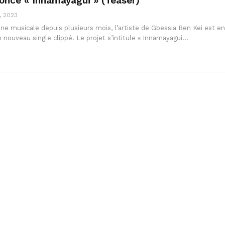
once « Innamayagui » (Teaser)
, 2023
ne musicale depuis plusieurs mois, l’artiste de Gbessia Ben Kei est en
n nouveau single clippé. Le projet s’intitule « Innamayagui…