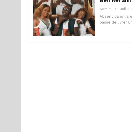
Ben Kei ann
Admin1
Juil 29
Absent dans l’arè
passe de livrer u