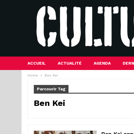
ACCUEIL
ACTUALITÉ
AGENDA
DERN
Home
Ben Kei
Parcourir Tag
Ben Kei