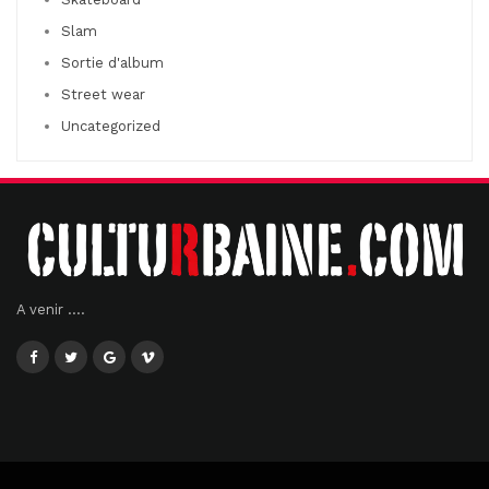
Slam
Sortie d'album
Street wear
Uncategorized
A venir ....