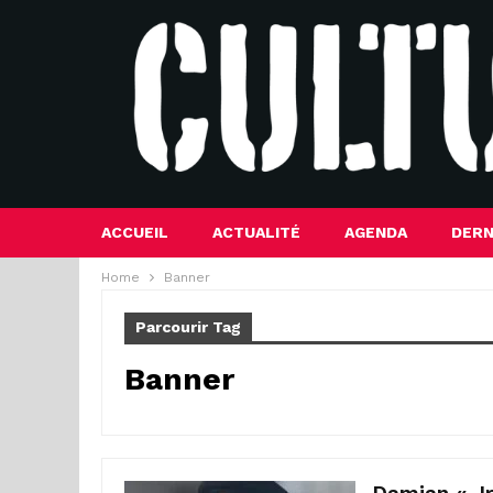
ACCUEIL
ACTUALITÉ
AGENDA
DERN
Home
Banner
Parcourir Tag
Banner