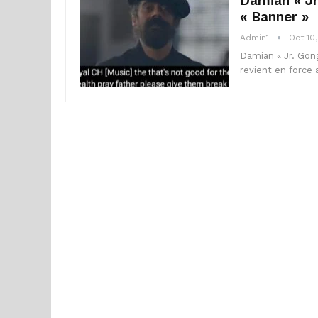
Damian « Jr
« Banner »
Admin1
Oct 10
Damian « Jr. Gong
revient en force