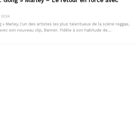
. Gong » Marley – Le retour en force avec
, 2024
 » Marley, l'un des artistes les plus talentueux de la scène reggae,
 avec son nouveau clip, Banner. Fidèle à son habitude de…