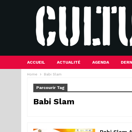
ACCUEIL
ACTUALITÉ
AGENDA
DERN
Home
Babi Slam
Parcourir Tag
Babi Slam