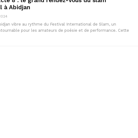
cte 8 : le grand rendez-vous du slam
l à Abidjan
 2024
idjan vibre au rythme du Festival International de Slam, un
ournable pour les amateurs de poésie et de performance. Cette