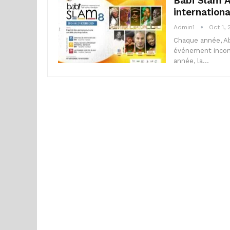
Babi Slam A
internationa
Admin1
Oct 1,
Chaque année, Ab
événement incont
année, la…