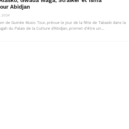
Alasko, Gwada Maga, Straiker et Isma
pour Abidjan
, 2024
on de Guinée Music Tour, prévue le jour de la fête de Tabaski dans la
ugah du Palais de la Culture d’Abidjan, promet d'être un…