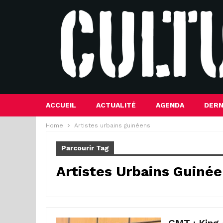
ACCUEIL
ACTUALITÉ
AGENDA
DERN
Home
Artistes urbains guinéens
Parcourir Tag
Artistes Urbains Guiné