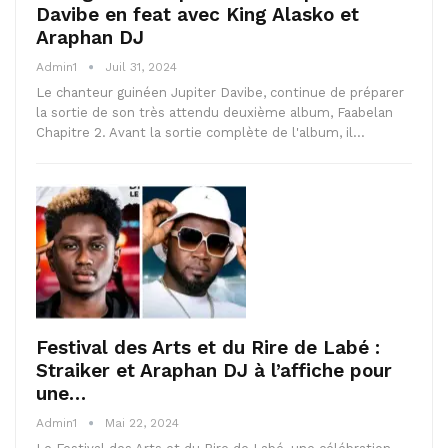
Davibe en feat avec King Alasko et
Araphan DJ
Admin1
Juil 31, 2024
Le chanteur guinéen Jupiter Davibe, continue de préparer
la sortie de son très attendu deuxième album, Faabelan
Chapitre 2. Avant la sortie complète de l'album, il…
Festival des Arts et du Rire de Labé :
Straiker et Araphan DJ à l’affiche pour
une…
Admin1
Mai 22, 2024