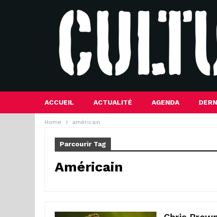
ACCUEIL
ACTUALITÉ
AGENDA
DERN
Home
américain
Parcourir Tag
Américain