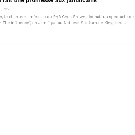
 fait une promesse aux jamaïcains
1, 2023
er, le chanteur américain du RnB Chris Brown, donnait un spectacle de
r The influence", en Jamaïque au National Stadium de Kingston.…