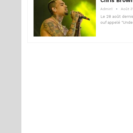
Chris Brown
Admin1
Août 3
Le 28 août derni
ouf appelé "Unde