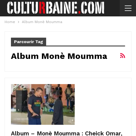
Home
Album Monè Moumma
Parcourir Tag
Album Monè Moumma
Album – Monè Moumma : Cheick Omar,