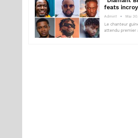
“Diamant Br
feats incroy
Admin1
Mai 30
Le chanteur guiné
attendu premier 