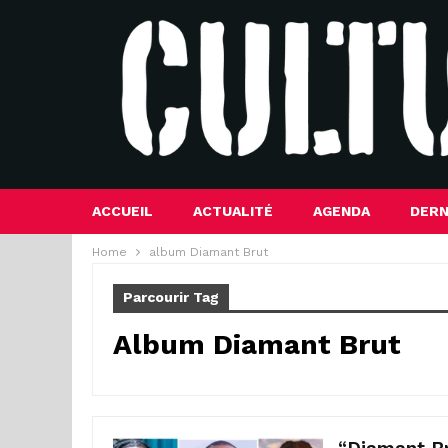
ACCUEIL
ACTUALITÉ
AGENDA
DERN
Home
album Diamant Brut
Parcourir Tag
Album Diamant Brut