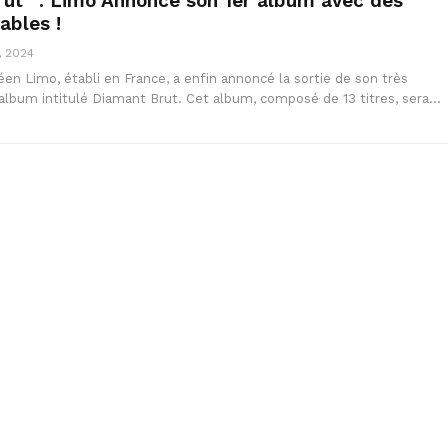
ut” : Limo Annonce son 1er album avec des
ables !
, 2024
en Limo, établi en France, a enfin annoncé la sortie de son très
album intitulé Diamant Brut. Cet album, composé de 13 titres, sera…