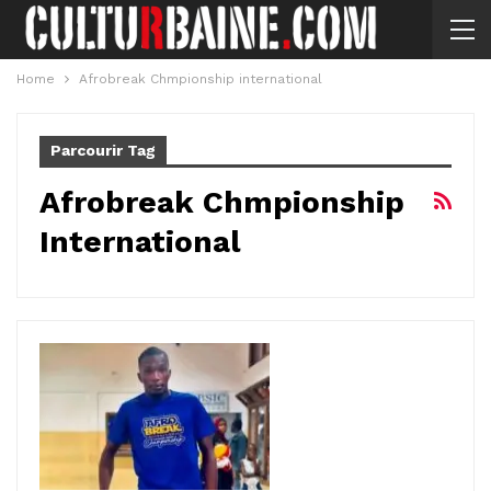
Home
Afrobreak Chmpionship international
Parcourir Tag
Afrobreak Chmpionship
International