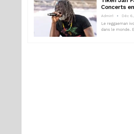
Tiken Jah 
Concerts e
Admin1
Déc 6,
Le reggaeman ivoi
dans le monde. E