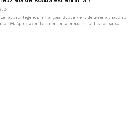
ameux 6G de Booba est enfin là !
 2024
 Le rappeur légendaire français, Booba vient de livrer à chaud son
tulé, 6G. Après avoir fait monter la pression sur les réseaux…