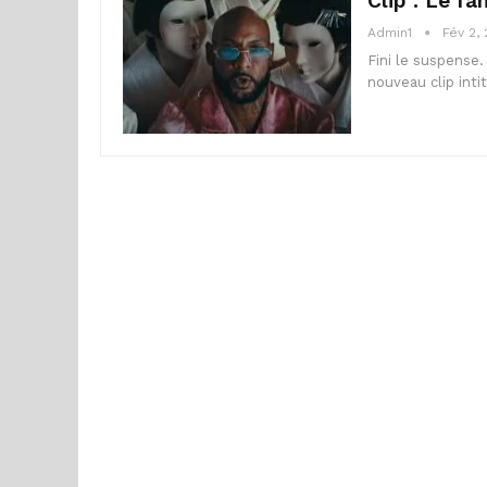
Clip : Le f
Admin1
Fév 2,
Fini le suspense.
nouveau clip inti