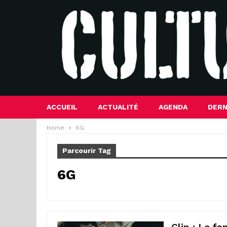
ACCUEIL
ACTUALITÉ
AGENDA
DERN
Home
6G
Parcourir Tag
6G