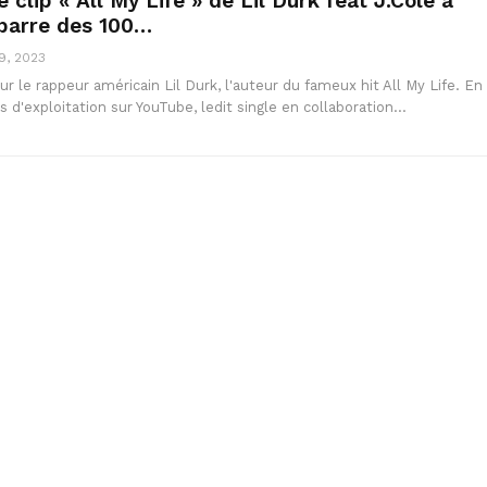
e clip « All My Life » de Lil Durk feat J.Cole a
barre des 100…
9, 2023
r le rappeur américain Lil Durk, l'auteur du fameux hit All My Life. En
d'exploitation sur YouTube, ledit single en collaboration…