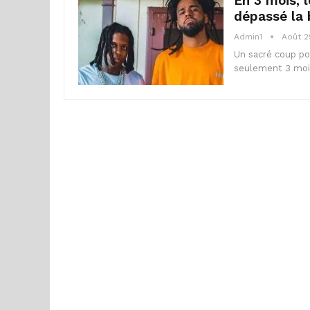
En 3 mois, l
dépassé la 
Admin1
Août 2
Un sacré coup pou
seulement 3 mois 