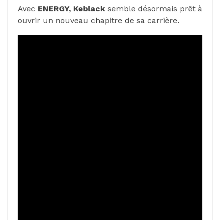
Avec
ENERGY, Keblack
semble désormais prêt à
ouvrir un nouveau chapitre de sa carrière.