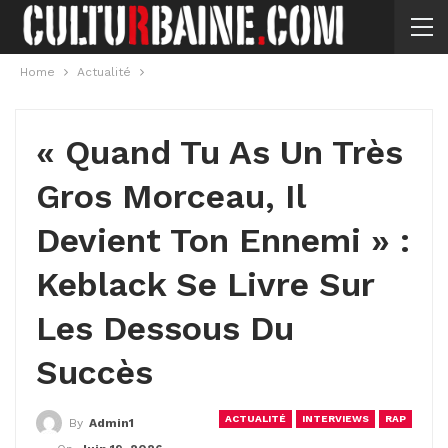
Home
Actualité
« Quand Tu As Un Très
Gros Morceau, Il
Devient Ton Ennemi » :
Keblack Se Livre Sur
Les Dessous Du
Succès
ACTUALITÉ
INTERVIEWS
RAP
By
Admin1