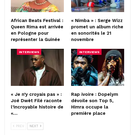
African Beats Festival :
« Nimba » : Serge Wizz
Queen Rima est arrivée
promet un album riche
en Pologne pour
en sonorités le 21
représenter la Guinée
novembre
INTERVIEWS
INTERVIEWS
« Je n’y croyais pas » :
Rap ivoire : Dopelym
Joé Dwèt Filé raconte
dévoile son Top 5,
l’incroyable histoire de
Himra occupe la
«…
première place
PREV
NEXT