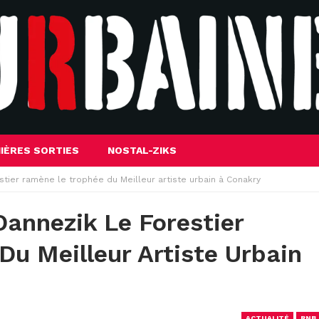
IÈRES SORTIES
NOSTAL-ZIKS
tier ramène le trophée du Meilleur artiste urbain à Conakry
annezik Le Forestier
u Meilleur Artiste Urbain
ACTUALITÉ
RNB