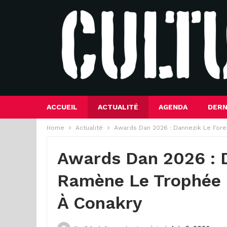
ACCUEIL
ACTUALITÉ
AGENDA
DERN
Home
Actualité
Awards Dan 2026 : Dannezik Le Fores
Awards Dan 2026 : D
Ramène Le Trophée D
À Conakry