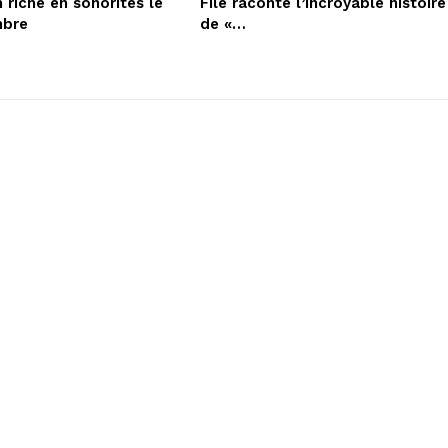
 riche en sonorités le
Filé raconte l’incroyable histoire
mbre
de «…