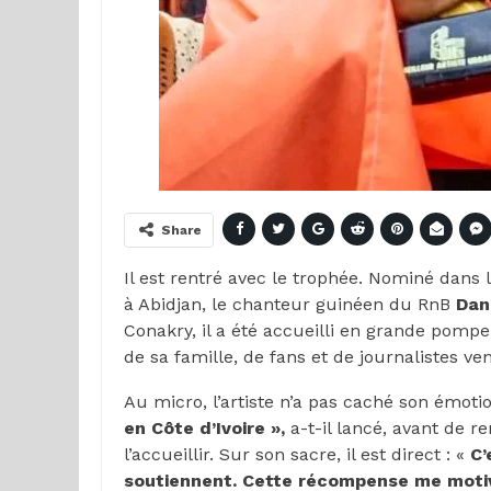
Share
Il est rentré avec le trophée. Nominé dans 
à Abidjan, le chanteur guinéen du RnB
Dan
Conakry, il a été accueilli en grande pomp
de sa famille, de fans et de journalistes v
Au micro, l’artiste n’a pas caché son émoti
en Côte d’Ivoire »,
a-t-il lancé, avant de 
l’accueillir. Sur son sacre, il est direct : «
C’
soutiennent. Cette récompense me motive 