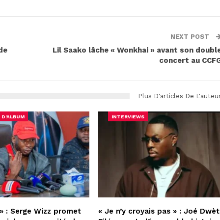
NEXT POST
de
Lil Saako lâche « Wonkhai » avant son doubl
concert au CCF
Plus D'articles De L'auteu
 D'ALBUM
INTERVIEWS
» : Serge Wizz promet
« Je n’y croyais pas » : Joé Dwèt