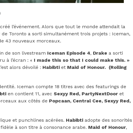
créé l’événement. Alors que tout le monde attendait la
r de Toronto a sorti simultanément trois projets : Iceman,
l de 43 nouveaux morceaux.
fin de son livestream
Iceman Episode 4
,
Drake
a sorti
u à l’écran : «
I made this so that I could make this. »
est alors dévoilé :
Habibti
et
Maid of Honour. (Rolling
entité. Iceman compte 18 titres avec des featurings de
bti
en contient 11, avec
Sexyy Red, PartyNextDoor
et
orceaux aux côtés de
Popcaan, Central Cee, Sexyy Red,
dique et punchlines acérées.
Habibti
adopte des sonorités
 fidèle à son titre à consonance arabe.
Maid of Honour
,