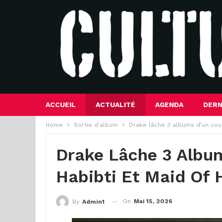
ACCUEIL
ACTUALITÉ
AGENDA
DERN
Home
Sortie d'album
Drake lâche 3 albums d’un coup
Drake Lâche 3 Album
Habibti Et Maid Of 
On
Mai 15, 2026
By
Admin1