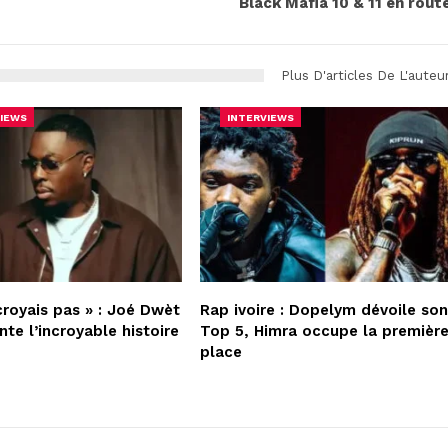
Black Mafia 10 & 11 en rout
Plus D'articles De L'auteu
IEWS
INTERVIEWS
croyais pas » : Joé Dwèt
Rap ivoire : Dopelym dévoile so
nte l’incroyable histoire
Top 5, Himra occupe la premièr
place