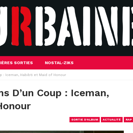
IÈRES SORTIES
NOSTAL-ZIKS
 : Iceman, Habibti et Maid of Honour
s D’un Coup : Iceman,
Honour
SORTIE D'ALBUM
ACTUALITÉ
RAP