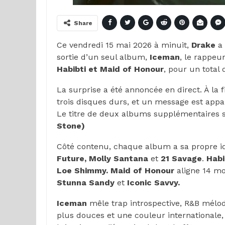
Share
Ce vendredi 15 mai 2026 à minuit,
Drake
a 
sortie d’un seul album,
Iceman
, le rappeu
Habibti et Maid of Honour
, pour un tota
La surprise a été annoncée en direct. À la 
trois disques durs, et un message est appar
Le titre de deux albums supplémentaires s’
Stone)
Côté contenu, chaque album a sa propre id
Future, Molly Santana
et
21 Savage
.
Habi
Loe Shimmy. Maid of Honour
aligne 14 m
Stunna Sandy
et
Iconic Savvy.
Iceman
mêle trap introspective, R&B mélo
plus douces et une couleur internationale,