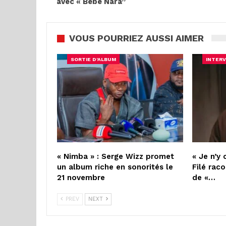
avec « Bébé Nara”
VOUS POURRIEZ AUSSI AIMER
SORTIE D'ALBUM
INTERV
« Nimba » : Serge Wizz promet
« Je n’y 
un album riche en sonorités le
Filé raco
21 novembre
de «…
PREV
NEXT