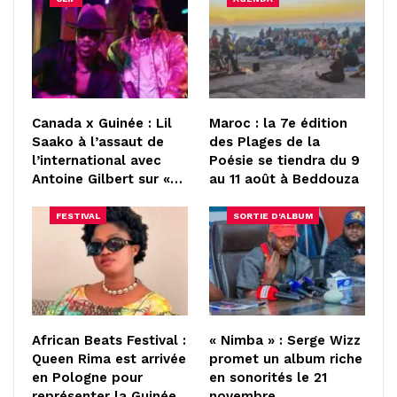
Canada x Guinée : Lil
Maroc : la 7e édition
Saako à l’assaut de
des Plages de la
l’international avec
Poésie se tiendra du 9
Antoine Gilbert sur «…
au 11 août à Beddouza
FESTIVAL
SORTIE D'ALBUM
African Beats Festival :
« Nimba » : Serge Wizz
Queen Rima est arrivée
promet un album riche
en Pologne pour
en sonorités le 21
représenter la Guinée
novembre