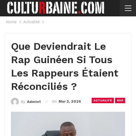
Home
Actualité
Que Deviendrait Le
Rap Guinéen Si Tous
Les Rappeurs Étaient
Réconciliés ?
ACTUALITÉ
RAP
On
Mar 2, 2026
By
Admin1