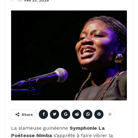
On
Fév 23, 2026
Share
La slameuse guinéenne
Symphonie La
Poétesse Nimba
s’apprête à faire vibrer la