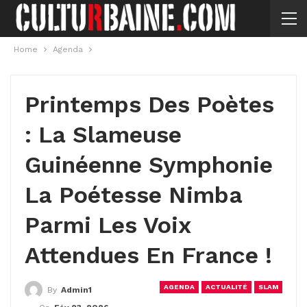
Home
Agenda
Printemps Des Poètes
: La Slameuse
Guinéenne Symphonie
La Poétesse Nimba
Parmi Les Voix
Attendues En France !
AGENDA
ACTUALITÉ
SLAM
By
Admin1