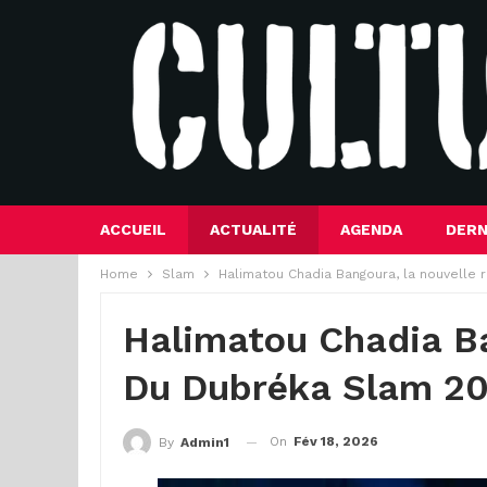
ACCUEIL
ACTUALITÉ
AGENDA
DERN
Home
Slam
Halimatou Chadia Bangoura, la nouvelle
Halimatou Chadia Ba
Du Dubréka Slam 2
On
Fév 18, 2026
By
Admin1