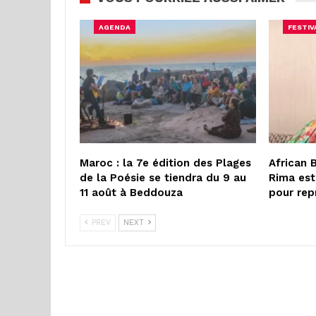
AGENDA
FESTIV
Maroc : la 7e édition des Plages
African 
de la Poésie se tiendra du 9 au
Rima est
11 août à Beddouza
pour rep
PREV
NEXT