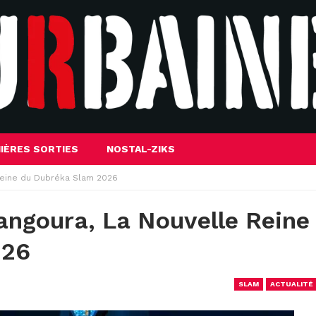
IÈRES SORTIES
NOSTAL-ZIKS
 reine du Dubréka Slam 2026
ngoura, La Nouvelle Reine
026
SLAM
ACTUALITÉ