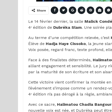
Share
Le 14 février dernier, la salle
Malick Cond
4ᵉ édition de
Dubréka Slam
. Une soirée pl
Au terme d’une compétition relevée, c’est
Élève de
Hadja Haye Cissoko
, la jeune sl
Voix posée, regard franc, texte profond, elle
Face à des finalistes déterminés,
Halimato
alliant engagement et sensibilité. Le jury n
par la maturité de son écriture et son aisa
Cette victoire vient confirmer la montée 
l’événement s’impose comme un rendez-vous
4ᵉ édition n’a pas dérogé à la règle, ambia
Avec ce sacre,
Halimatou Chadia Bangour
nouvelle voix est née, et Dubréka peut êtr