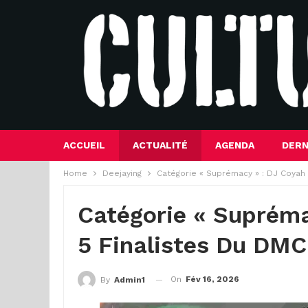
ACCUEIL
ACTUALITÉ
AGENDA
DERN
Home
Deejaying
Catégorie « Suprémacy » : DJ Coyah 
Catégorie « Supréma
5 Finalistes Du DMC
On
Fév 16, 2026
By
Admin1