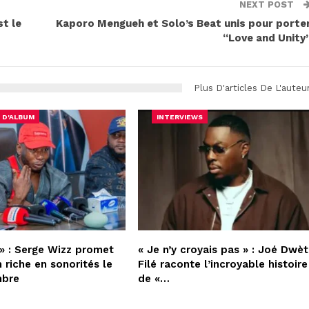
NEXT POST
st le
Kaporo Mengueh et Solo’s Beat unis pour porte
“Love and Unity
Plus D'articles De L'auteu
 D'ALBUM
INTERVIEWS
» : Serge Wizz promet
« Je n’y croyais pas » : Joé Dwèt
 riche en sonorités le
Filé raconte l’incroyable histoire
mbre
de «…