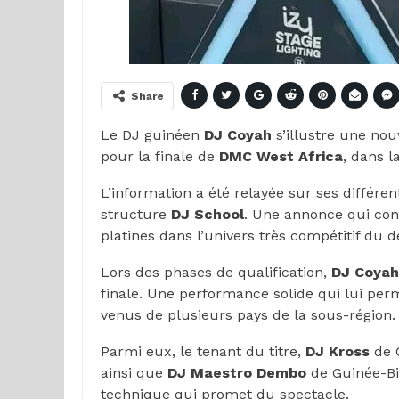
Share
Le DJ guinéen
DJ Coyah
s’illustre une nouv
pour la finale de
DMC West Africa
, dans l
L’information a été relayée sur ses diffé
structure
DJ School
. Une annonce qui co
platines dans l’univers très compétitif du d
Lors des phases de qualification,
DJ Coyah
finale. Une performance solide qui lui perm
venus de plusieurs pays de la sous-région.
Parmi eux, le tenant du titre,
DJ Kross
de C
ainsi que
DJ Maestro Dembo
de Guinée-Bis
technique qui promet du spectacle.