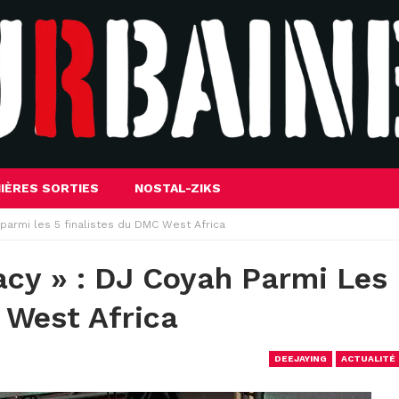
IÈRES SORTIES
NOSTAL-ZIKS
parmi les 5 finalistes du DMC West Africa
cy » : DJ Coyah Parmi Les
 West Africa
DEEJAYING
ACTUALITÉ