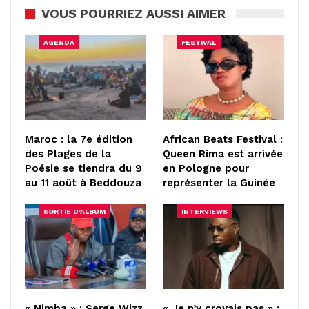
VOUS POURRIEZ AUSSI AIMER
AGENDA
FESTIVAL
Maroc : la 7e édition
African Beats Festival :
des Plages de la
Queen Rima est arrivée
Poésie se tiendra du 9
en Pologne pour
au 11 août à Beddouza
représenter la Guinée
SORTIE D'ALBUM
INTERVIEWS
« Nimba » : Serge Wizz
« Je n’y croyais pas » :