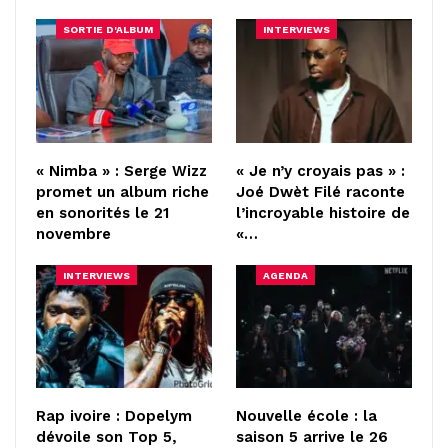
SORTIE D'ALBUM
INTERVIEWS
« Nimba » : Serge Wizz
« Je n’y croyais pas » :
promet un album riche
Joé Dwèt Filé raconte
en sonorités le 21
l’incroyable histoire de
novembre
«…
INTERVIEWS
AGENDA
Rap ivoire : Dopelym
Nouvelle école : la
dévoile son Top 5,
saison 5 arrive le 26