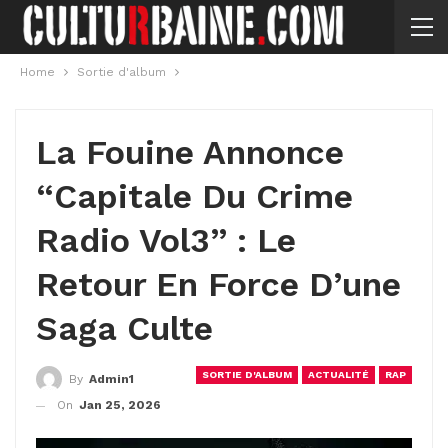
Home
Sortie d'album
La Fouine Annonce
“Capitale Du Crime
Radio Vol3” : Le
Retour En Force D’une
Saga Culte
SORTIE D'ALBUM
ACTUALITÉ
RAP
By
Admin1
On
Jan 25, 2026