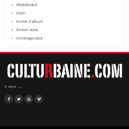
Skateboard
Slam
Sortie d'album
Street wear
Uncategorized
A venir ....