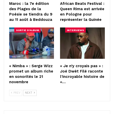
Maroc : la 7e édition
African Beats Festival :
des Plages de la
Queen Rima est arrivée
Poésie se tiendra du 9
en Pologne pour
au 11 août à Beddouza
représenter la Guinée
SORTIE D'ALBUM
INTERVIEWS
« Nimba » : Serge Wizz
« Je n’y croyais pas » :
promet un album riche
Joé Dwèt Filé raconte
en sonorités le 21
l’incroyable histoire de
novembre
«…
PREV
NEXT