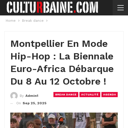
Home
Break dance
Montpellier En Mode
Hip-Hop : La Biennale
Euro-Africa Débarque
Du 8 Au 12 Octobre !
BREAK DANCE
ACTUALITÉ
AGENDA
By
Admin1
On
Sep 25, 2025