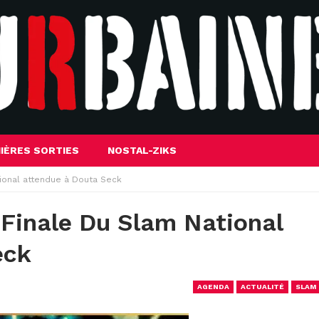
IÈRES SORTIES
NOSTAL-ZIKS
tional attendue à Douta Seck
 Finale Du Slam National
eck
AGENDA
ACTUALITÉ
SLAM