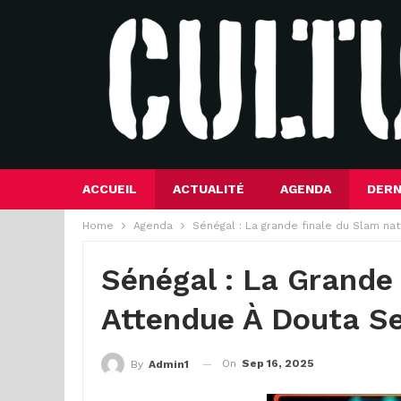
ACCUEIL
ACTUALITÉ
AGENDA
DERN
Home
Agenda
Sénégal : La grande finale du Slam na
Sénégal : La Grande
Attendue À Douta S
On
Sep 16, 2025
By
Admin1