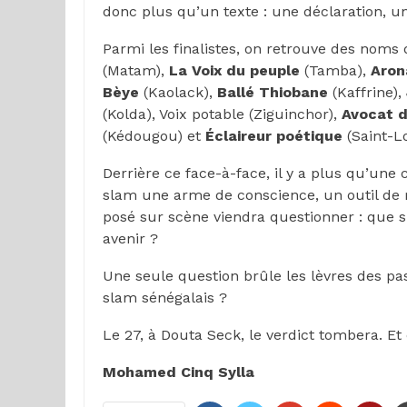
donc plus qu’un texte : une déclaration, un 
Parmi les finalistes, on retrouve des noms 
(Matam),
La Voix du peuple
(Tamba),
Aron
Bèye
(Kaolack),
Ballé Thiobane
(Kaffrine),
(Kolda), Voix potable (Ziguinchor),
Avocat 
(Kédougou) et
Éclaireur poétique
(Saint-Lo
Derrière ce face-à-face, il y a plus qu’une c
slam une arme de conscience, un outil de 
posé sur scène viendra questionner : que sig
avenir ?
Une seule question brûle les lèvres des pa
slam sénégalais ?
Le 27, à Douta Seck, le verdict tombera. Et 
Mohamed Cinq Sylla