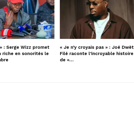
» : Serge Wizz promet
« Je n’y croyais pas » : Joé Dwèt
 riche en sonorités le
Filé raconte l’incroyable histoire
mbre
de «…