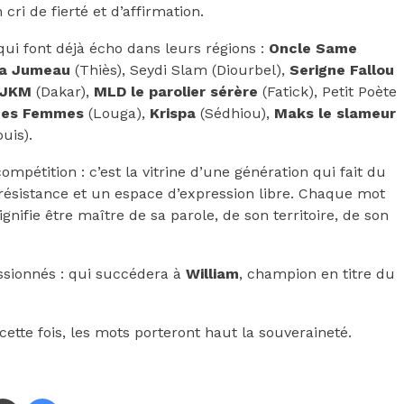
cri de fierté et d’affirmation.
qui font déjà écho dans leurs régions :
Oncle Same
a Jumeau
(Thiès), Seydi Slam (Diourbel),
Serigne
Fallou
JKM
(Dakar),
MLD le parolier sérère
(Fatick), Petit Poète
des Femmes
(Louga),
Krispa
(Sédhiou),
Maks le slameur
uis).
ompétition : c’est la vitrine d’une génération qui fait du
résistance et un espace d’expression libre. Chaque mot
nifie être maître de sa parole, de son territoire, de son
ssionnés : qui succédera à
William
, champion en titre du
cette fois, les mots porteront haut la souveraineté.