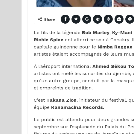
Share
Le fils de la légende
Bob Marley
,
Ky-Mani 
Richie Spice
ont atterri ce soir à Conakry. I
capitale guinéenne pour le
Nimba Reggae F
artistes étaient accompagnés de leurs mus
À l’aéroport international
Ahmed Sékou To
artistes ont mêlé les sonorités du djembé, 
qu’un autre groupe, conduit par la masque 
et empreints de tradition.
C’est
Takana Zion
, initiateur du festival,
équipe
Kanamacina Records.
Le public est attendu pour deux grandes so
septembre sur l’esplanade du Palais du P
figures du reggae venues de Jamaïque et d