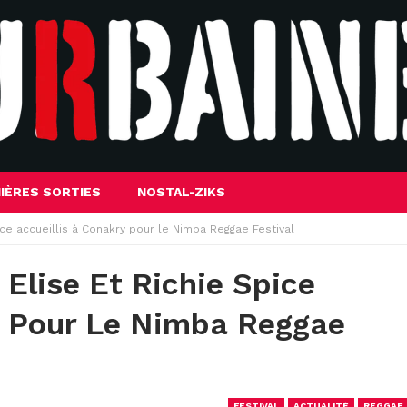
IÈRES SORTIES
NOSTAL-ZIKS
ice accueillis à Conakry pour le Nimba Reggae Festival
Elise Et Richie Spice
y Pour Le Nimba Reggae
FESTIVAL
ACTUALITÉ
REGGAE