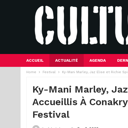
ACCUEIL
ACTUALITÉ
AGENDA
DERN
Home
Festival
Ky-Mani Marley, Jaz Elise et Richie Sp
Ky-Mani Marley, Jaz 
Accueillis À Conakr
Festival