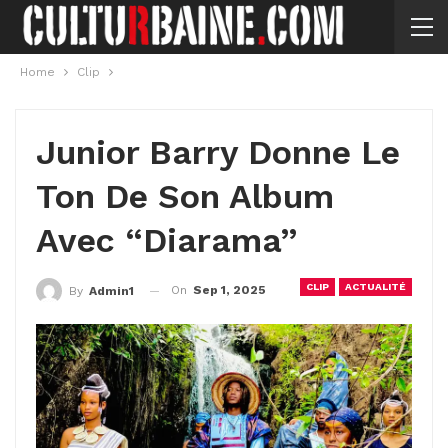
Home
Clip
Junior Barry Donne Le
Ton De Son Album
Avec “Diarama”
CLIP
ACTUALITÉ
On
Sep 1, 2025
By
Admin1