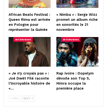
African Beats Festival :
« Nimba » : Serge Wizz
Queen Rima est arrivée
promet un album riche
en Pologne pour
en sonorités le 21
représenter la Guinée
novembre
INTERVIEWS
INTERVIEWS
« Je n’y croyais pas » :
Rap ivoire : Dopelym
Joé Dwèt Filé raconte
dévoile son Top 5,
l’incroyable histoire de
Himra occupe la
«…
première place
PREV
NEXT