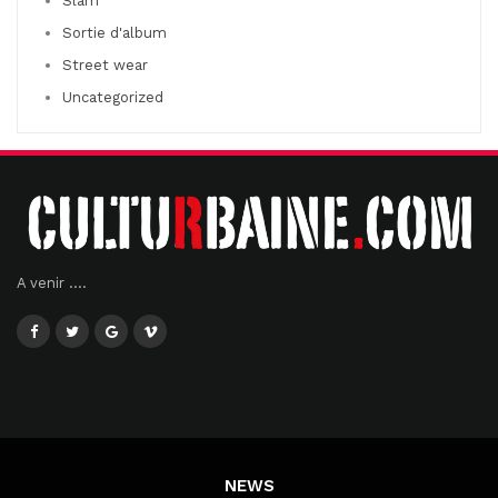
Slam
Sortie d'album
Street wear
Uncategorized
A venir ....
NEWS