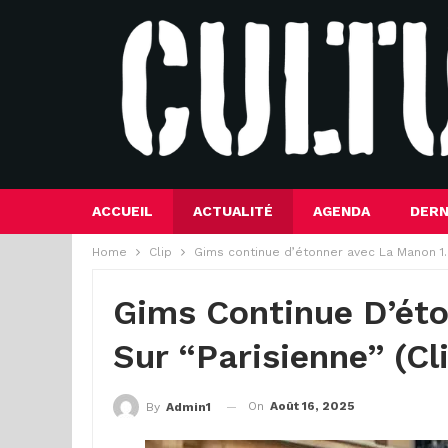
ACCUEIL
ACTUALITÉ
AGENDA
DERN
Home
Clip
Gims continue d’étonner avec La Manon 1.9
Gims Continue D’ét
Sur “Parisienne” (Cl
On
Août 16, 2025
By
Admin1