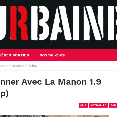
IÈRES SORTIES
NOSTAL-ZIKS
 sur “Parisienne” (Clip)
onner Avec La Manon 1.9
ip)
CLIP
ACTUALITÉ
RAP