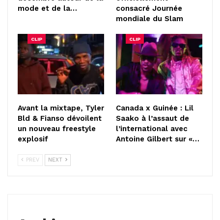
mode et de la…
consacré Journée
mondiale du Slam
CLIP
CLIP
Avant la mixtape, Tyler
Canada x Guinée : Lil
Bld & Fianso dévoilent
Saako à l’assaut de
un nouveau freestyle
l’international avec
explosif
Antoine Gilbert sur «…
PREV
NEXT