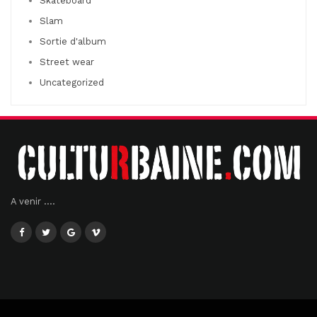
Skateboard
Slam
Sortie d'album
Street wear
Uncategorized
A venir ....