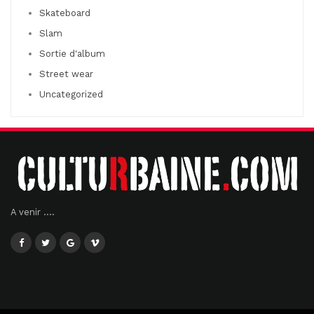
Skateboard
Slam
Sortie d'album
Street wear
Uncategorized
A venir ....