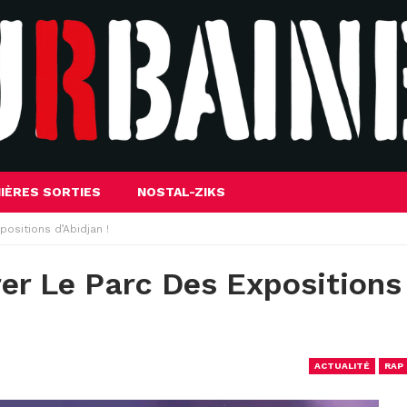
IÈRES SORTIES
NOSTAL-ZIKS
positions d’Abidjan !
rer Le Parc Des Expositions
ACTUALITÉ
RAP