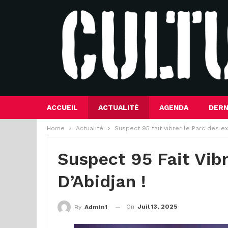
ACCUEIL
ACTUALITÉ
AGENDA
DERN
Home
Actualité
Suspect 95 fait vibrer le Parc des ex
Suspect 95 Fait Vib
D’Abidjan !
On
Juil 13, 2025
By
Admin1