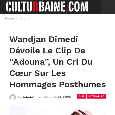
Home
Clip
Wandjan Dimedi
Dévoile Le Clip De
“Adouna”, Un Cri Du
Cœur Sur Les
Hommages Posthumes
CLIP
ACTUALITÉ
On
Juin 21, 2025
By
Admin1