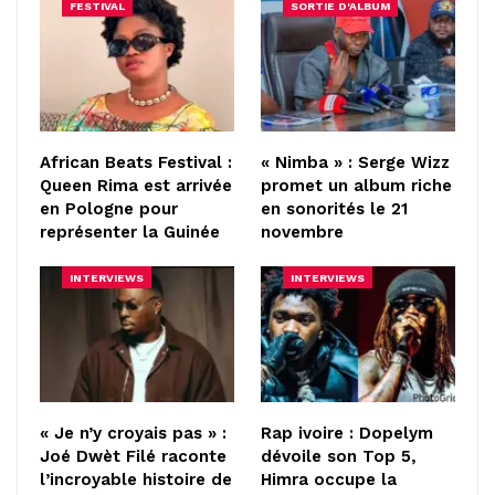
FESTIVAL
SORTIE D'ALBUM
African Beats Festival :
« Nimba » : Serge Wizz
Queen Rima est arrivée
promet un album riche
en Pologne pour
en sonorités le 21
représenter la Guinée
novembre
INTERVIEWS
INTERVIEWS
« Je n’y croyais pas » :
Rap ivoire : Dopelym
Joé Dwèt Filé raconte
dévoile son Top 5,
l’incroyable histoire de
Himra occupe la