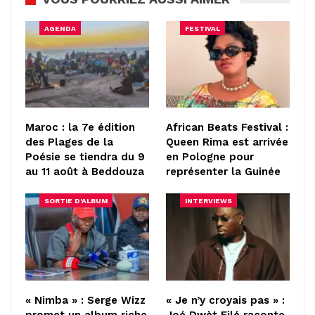
AGENDA
FESTIVAL
Maroc : la 7e édition
African Beats Festival :
des Plages de la
Queen Rima est arrivée
Poésie se tiendra du 9
en Pologne pour
au 11 août à Beddouza
représenter la Guinée
SORTIE D'ALBUM
INTERVIEWS
« Nimba » : Serge Wizz
« Je n’y croyais pas » :
promet un album riche
Joé Dwèt Filé raconte