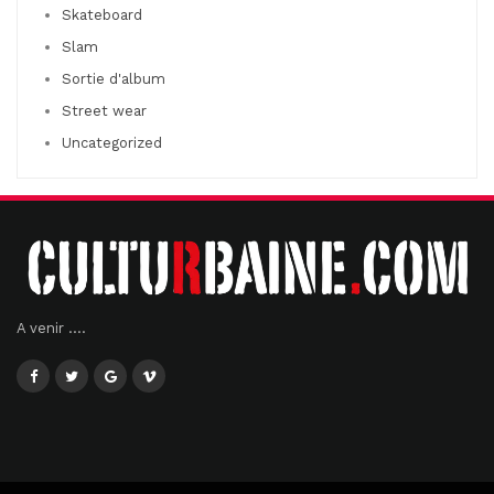
Skateboard
Slam
Sortie d'album
Street wear
Uncategorized
A venir ....