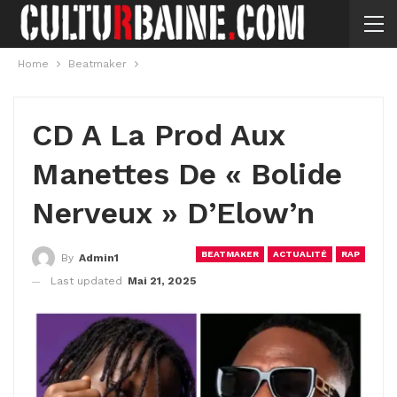
Home
Beatmaker
CD A La Prod Aux
Manettes De « Bolide
Nerveux » D’Elow’n
BEATMAKER
ACTUALITÉ
RAP
By
Admin1
Last updated
Mai 21, 2025