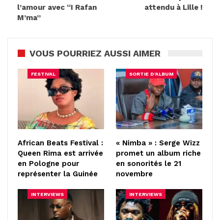
l’amour avec “I Rafan
attendu à Lille !
M’ma”
VOUS POURRIEZ AUSSI AIMER
FESTIVAL
SORTIE D'ALBUM
African Beats Festival :
« Nimba » : Serge Wizz
Queen Rima est arrivée
promet un album riche
en Pologne pour
en sonorités le 21
représenter la Guinée
novembre
INTERVIEWS
INTERVIEWS