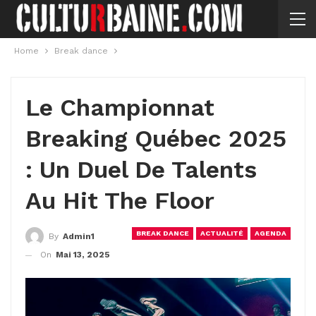
Home
Break dance
Le Championnat
Breaking Québec 2025
: Un Duel De Talents
Au Hit The Floor
BREAK DANCE
ACTUALITÉ
AGENDA
By
Admin1
On
Mai 13, 2025