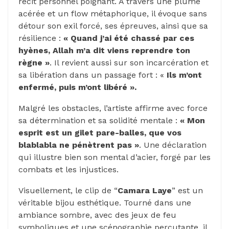
récit personnel poignant. À travers une plume
acérée et un flow métaphorique, il évoque sans
détour son exil forcé, ses épreuves, ainsi que sa
résilience :
« Quand j’ai été chassé par ces
hyènes, Allah m’a dit viens reprendre ton
règne »
. Il revient aussi sur son incarcération et
sa libération dans un passage fort : «
Ils m’ont
enfermé, puis m’ont libéré ».
Malgré les obstacles, l’artiste affirme avec force
sa détermination et sa solidité mentale :
« Mon
esprit est un gilet pare-balles, que vos
blablabla ne pénètrent pas »
. Une déclaration
qui illustre bien son mental d’acier, forgé par les
combats et les injustices.
Visuellement, le clip de “
Camara Laye
” est un
véritable bijou esthétique. Tourné dans une
ambiance sombre, avec des jeux de feu
symboliques et une scénographie percutante, il