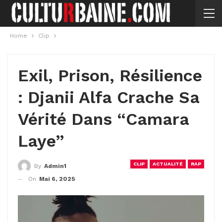
Home
Clip
Exil, Prison, Résilience
: Djanii Alfa Crache Sa
Vérité Dans “Camara
Laye”
CLIP
ACTUALITÉ
RAP
By
Admin1
On
Mai 6, 2025