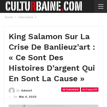
Home
Interviews
King Salamon Sur La
Crise De Banlieuz’art :
« Ce Sont Des
Histoires D’argent Qui
En Sont La Cause »
INTERVIEWS
ACTUALITÉ
By
Admin1
On
Mai 4, 2025