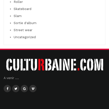
Roller
Skateboard
Slam
Sortie d'album
Street wear
Uncategorized
A venir ....