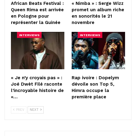
African Beats Festival :
« Nimba » : Serge Wizz
Queen Rima est arrivée
promet un album riche
en Pologne pour
en sonorités le 21
représenter la Guinée
novembre
INTERVIEWS
INTERVIEWS
« Je n’y croyais pas » :
Rap ivoire : Dopelym
Joé Dwèt Filé raconte
dévoile son Top 5,
l’incroyable histoire de
Himra occupe la
«…
première place
PREV
NEXT