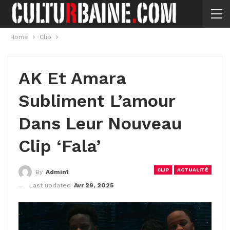
Home
Clip
AK Et Amara
Subliment L’amour
Dans Leur Nouveau
Clip ‘Fala’
CLIP
ACTUALITÉ
By
Admin1
Last updated
Avr 29, 2025