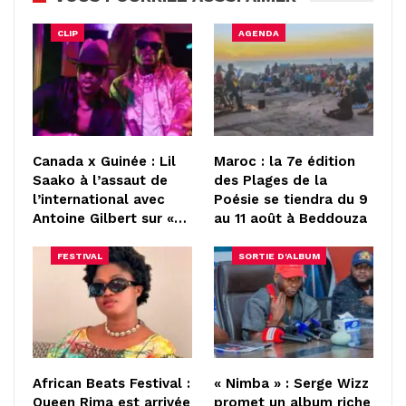
CLIP
AGENDA
Canada x Guinée : Lil
Maroc : la 7e édition
Saako à l’assaut de
des Plages de la
l’international avec
Poésie se tiendra du 9
Antoine Gilbert sur «…
au 11 août à Beddouza
FESTIVAL
SORTIE D'ALBUM
African Beats Festival :
« Nimba » : Serge Wizz
Queen Rima est arrivée
promet un album riche