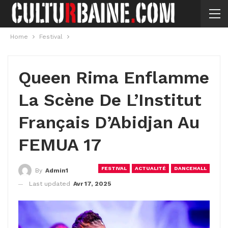
Home
Festival
Queen Rima Enflamme
La Scène De L’Institut
Français D’Abidjan Au
FEMUA 17
FESTIVAL
ACTUALITÉ
DANCEHALL
By
Admin1
Last updated
Avr 17, 2025