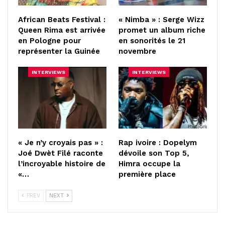
African Beats Festival :
« Nimba » : Serge Wizz
Queen Rima est arrivée
promet un album riche
en Pologne pour
en sonorités le 21
représenter la Guinée
novembre
INTERVIEWS
INTERVIEWS
« Je n’y croyais pas » :
Rap ivoire : Dopelym
Joé Dwèt Filé raconte
dévoile son Top 5,
l’incroyable histoire de
Himra occupe la
«…
première place
PREV
NEXT