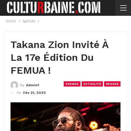
Home
Agenda
Takana Zion Invité À
La 17e Édition Du
FEMUA !
AGENDA
ACTUALITÉ
REGGAE
By
Admin1
On
Fév 21, 2025