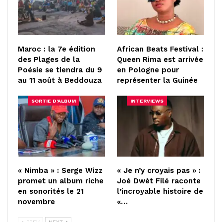
Maroc : la 7e édition
African Beats Festival :
des Plages de la
Queen Rima est arrivée
Poésie se tiendra du 9
en Pologne pour
au 11 août à Beddouza
représenter la Guinée
SORTIE D'ALBUM
INTERVIEWS
« Nimba » : Serge Wizz
« Je n’y croyais pas » :
promet un album riche
Joé Dwèt Filé raconte
en sonorités le 21
l’incroyable histoire de
novembre
«…