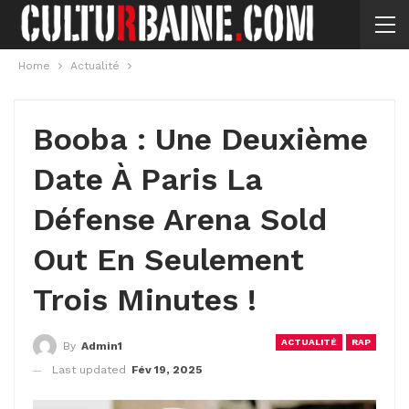
Home
Actualité
Booba : Une Deuxième
Date À Paris La
Défense Arena Sold
Out En Seulement
Trois Minutes !
ACTUALITÉ
RAP
By
Admin1
Last updated
Fév 19, 2025