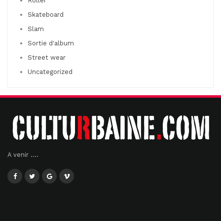
Roller
Skateboard
Slam
Sortie d'album
Street wear
Uncategorized
A venir ....