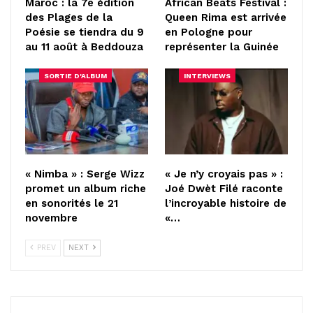
Maroc : la 7e édition
African Beats Festival :
des Plages de la
Queen Rima est arrivée
Poésie se tiendra du 9
en Pologne pour
au 11 août à Beddouza
représenter la Guinée
SORTIE D'ALBUM
INTERVIEWS
« Nimba » : Serge Wizz
« Je n’y croyais pas » :
promet un album riche
Joé Dwèt Filé raconte
en sonorités le 21
l’incroyable histoire de
novembre
«…
PREV
NEXT