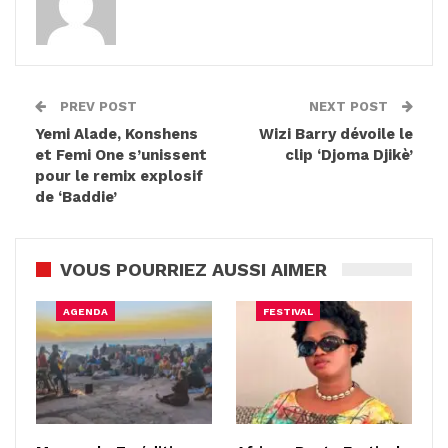
PREV POST
NEXT POST
Yemi Alade, Konshens
Wizi Barry dévoile le
et Femi One s’unissent
clip ‘Djoma Djikè’
pour le remix explosif
de ‘Baddie’
VOUS POURRIEZ AUSSI AIMER
AGENDA
FESTIVAL