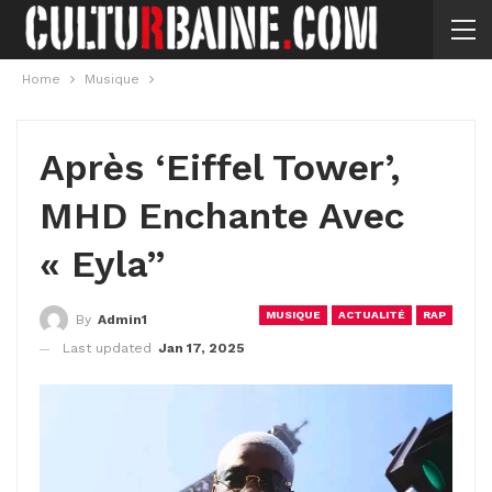
Home
Musique
Après ‘Eiffel Tower’,
MHD Enchante Avec
« Eyla”
MUSIQUE
ACTUALITÉ
RAP
By
Admin1
Last updated
Jan 17, 2025