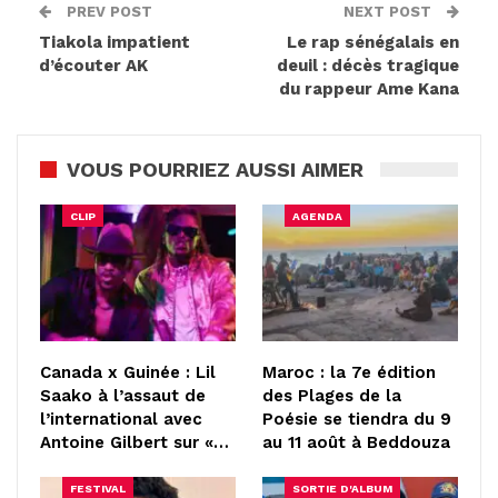
PREV POST
NEXT POST
Tiakola impatient
Le rap sénégalais en
d’écouter AK
deuil : décès tragique
du rappeur Ame Kana
VOUS POURRIEZ AUSSI AIMER
CLIP
AGENDA
Canada x Guinée : Lil
Maroc : la 7e édition
Saako à l’assaut de
des Plages de la
l’international avec
Poésie se tiendra du 9
Antoine Gilbert sur «…
au 11 août à Beddouza
FESTIVAL
SORTIE D'ALBUM