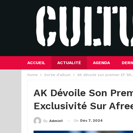
ACCUEIL
ACTUALITÉ
AGENDA
DERN
Home
Sortie d'album
AK dévoile son premier EP ‘AK,
AK Dévoile Son Prem
Exclusivité Sur Afr
On
Déc 7, 2024
By
Admin1