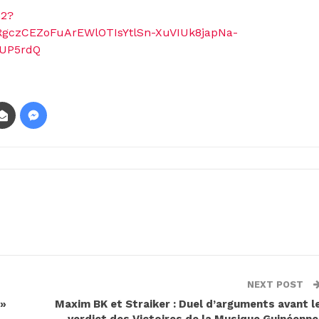
52?
czCEZoFuArEWlOTIsYtlSn-XuVIUk8japNa-
UP5rdQ
NEXT POST
 »
Maxim BK et Straiker : Duel d’arguments avant l