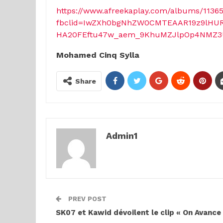
https://www.afreekaplay.com/albums/1136
fbclid=IwZXh0bgNhZW0CMTEAAR19z9lHURg
HA20FEftu47w_aem_9KhuMZJlpOp4NMZ3
Mohamed Cinq Sylla
Share
Admin1
PREV POST
SK07 et Kawid dévoilent le clip « On Avance