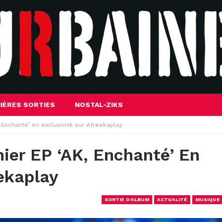
IÈRES SORTIES
NOSTAL-ZIKS
 Enchanté’ en exclusivité sur Afreekaplay
ier EP ‘AK, Enchanté’ En
eekaplay
SORTIE D'ALBUM
ACTUALITÉ
MUSIQUE