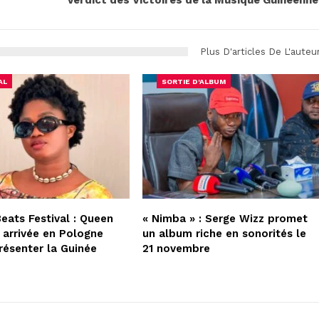
verdict des Victoires de la Musique Guinéenn
Plus D'articles De L'auteu
AL
SORTIE D'ALBUM
Beats Festival : Queen
« Nimba » : Serge Wizz promet
 arrivée en Pologne
un album riche en sonorités le
résenter la Guinée
21 novembre