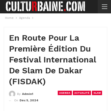
Home
Agenda
En Route Pour La
Première Édition Du
Festival International
De Slam De Dakar
(FISDAK)
AGENDA
ACTUALITÉ
SLAM
By
Admin1
On
Déc 5, 2024