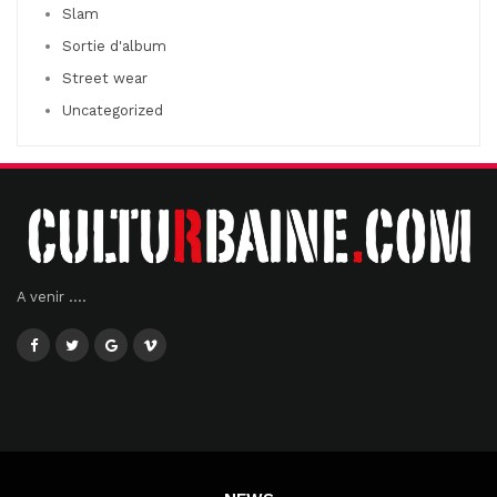
Slam
Sortie d'album
Street wear
Uncategorized
A venir ....