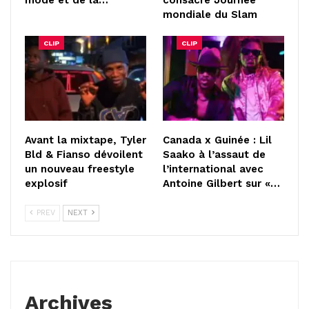
mode et de la…
consacré Journée
mondiale du Slam
CLIP
CLIP
Avant la mixtape, Tyler
Canada x Guinée : Lil
Bld & Fianso dévoilent
Saako à l’assaut de
un nouveau freestyle
l’international avec
explosif
Antoine Gilbert sur «…
PREV
NEXT
Archives