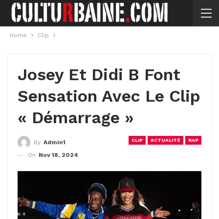
Home
Clip
Josey Et Didi B Font
Sensation Avec Le Clip
« Démarrage »
CLIP
ACTUALITÉ
RAP
By
Admin1
On
Nov 18, 2024