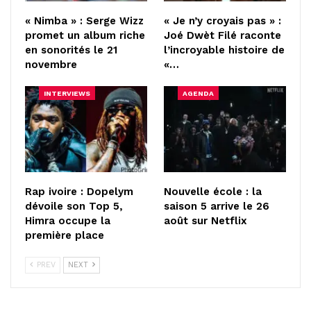
« Nimba » : Serge Wizz
« Je n’y croyais pas » :
promet un album riche
Joé Dwèt Filé raconte
en sonorités le 21
l’incroyable histoire de
novembre
«…
INTERVIEWS
AGENDA
Rap ivoire : Dopelym
Nouvelle école : la
dévoile son Top 5,
saison 5 arrive le 26
Himra occupe la
août sur Netflix
première place
PREV
NEXT