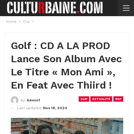
Home
Clip
Golf : CD A LA PROD
Lance Son Album Avec
Le Titre « Mon Ami »,
En Feat Avec Thiird !
CLIP
ACTUALITÉ
RAP
By
Admin1
Last updated
Nov 18, 2024